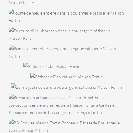
Tradition
BOULANGERIE
Tourte de meule
BOULANGERIE
Khorasan
BOULANGERIE
PÂTISSERI
Pain aux noix
Ta
,
GOÛTER
SPÉCIALITÉS
PÂTISSERIES
au
Cake
Flan
fra
GOÛTER
pâtissier
Bonne journée
BISCUITERIE
Sablés fleur de
sel
BISCUITERIE
PÂTISSERIES
BB Cookies
PÂTISSERIES
GOÛTER
Fondant