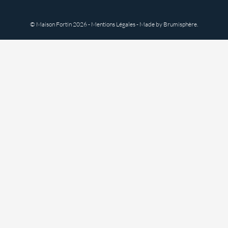
© Maison Fortin
2026 -
Mentions Légales
- Made by
Brumisphère
.