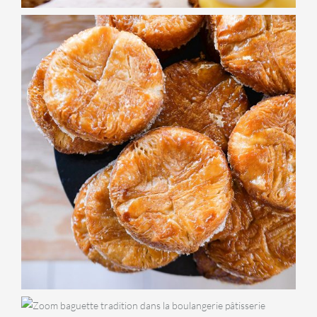
VIENNOISERIES
Kouign Amann
BOULANGERIE
Baguette