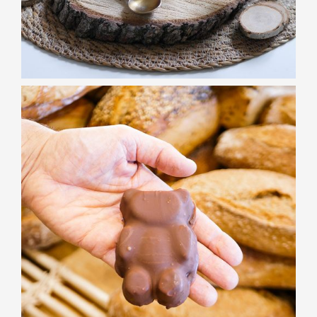
GOÛTER
Nounours
Guimauve