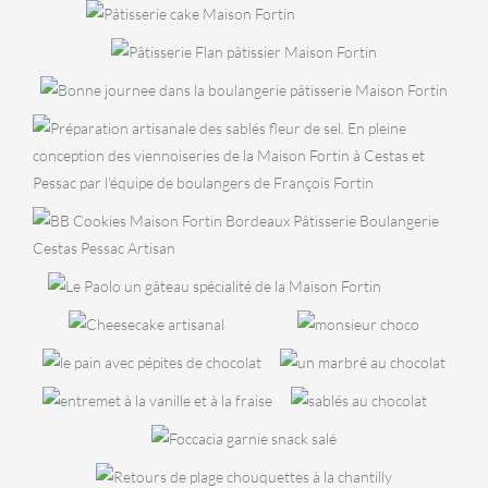
au
Cake
Flan
fra
GOÛTER
pâtissier
Bonne journée
BISCUITERIE
Sablés fleur de
sel
BISCUITERIE
BB Cookies
BOULAN
BI
PÂTISSERIES
Pa
PÂTISSERIES
Paolo
PÂTISSERIES
Mr
vi
BOULANGERIE
GOÛTER
Cheesecake
PÂTISSERIES
Pain
Cake
Choco
BISCUITERIE
Entremet
S
Diaman
cacao
marbré
vanille
SNACKING
choco
PÂTISSERIES
Foccacia
fraise
Retour de
BOULANGERIE