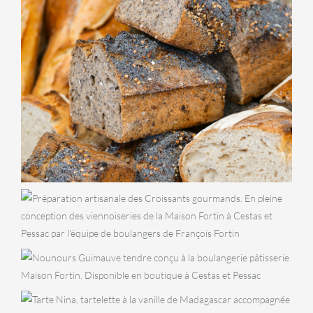
BOULANGERIE
Pain Nordique
VIENNOISERIES
Croissants
GOÛTER
Nounours
Guimauve
PÂTISSERIES
Tarte Nina