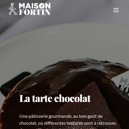
Skip
to
content
La tarte chocolat
Une pâtisserie gourmande, au bon goût de
chocolat, où différentes textures sont à retrouver,