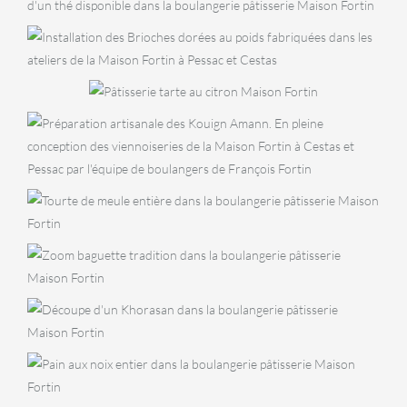
VIENNOISERIES
Brioche au poids
PÂTISSERIES
Tarte au
citron
VIENNOISERIES
Kouign Amann
BOULANGERIE
Tourte de meule
BOULANGERIE
Baguette
Tradition
BOULANGERIE
Khorasan
BOULANGERIE
PÂTISSERI
Pain aux noix
Ta
,
GOÛTER
SPÉCIALITÉS
PÂTISSERIES