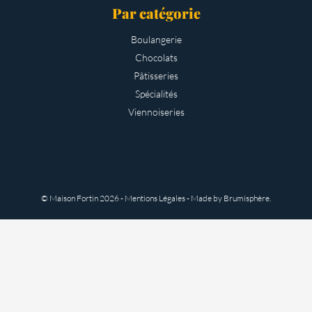
Par catégorie
Boulangerie
Chocolats
Pâtisseries
Spécialités
Viennoiseries
© Maison Fortin
2026 -
Mentions Légales
- Made by
Brumisphère
.