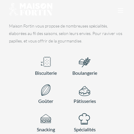
Skip
to
content
Maison Fortin vous propose de nombreuses spécialités,
élaborées au fil des saisons, selon leurs envies. Pour raviver vos
papilles, et vous offrir de la gourmandise.
Biscuiterie
Boulangerie
Goûter
Pâtisseries
Snacking
Spécialités