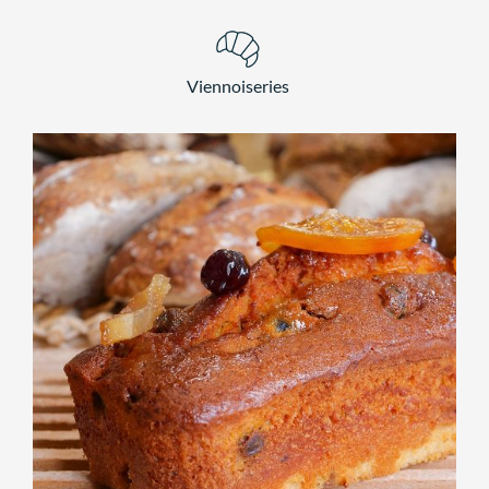
Viennoiseries
,
GOÛTER
SPÉCIALITÉS
Cake