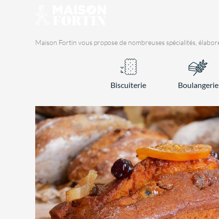
Skip
to
content
Maison Fortin vous propose de nombreuses spécialités, élaborées 
Biscuiterie
Boulangerie
,
GOÛTER
SPÉCIALITÉS
Cake