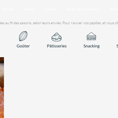
Accueil
Pessac
Cestas
Savoir faire & histoire
Nos 
au fil des saisons, selon leurs envies. Pour raviver vos papilles, et vous o
Goûter
Pâtisseries
Snacking