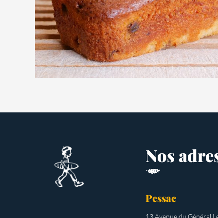
Découvrez le produit
Nos adres
Pessac
13 Avenue du Général Le