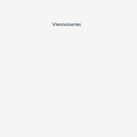
Viennoiseries
,
GOÛTER
SPÉCIALITÉS
Cake