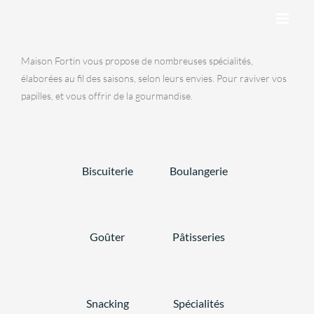
Skip
to
content
Maison Fortin vous propose de nombreuses spécialités,
élaborées au fil des saisons, selon leurs envies. Pour raviver vos
papilles, et vous offrir de la gourmandise.
Biscuiterie
Boulangerie
Goûter
Pâtisseries
Snacking
Spécialités