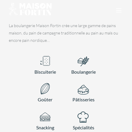
Skip
to
content
La boulangerie Maison Fortin crée une large gamme de pains
maison, du pain de campagne traditionnelle au pain au maïs ou
encore pain nordique…
Biscuiterie
Boulangerie
Goûter
Pâtisseries
Snacking
Spécialités