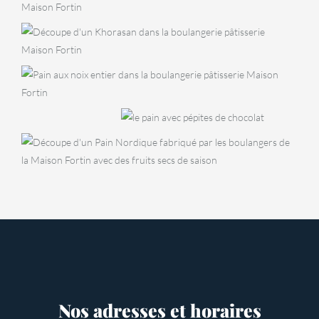
Tradition
BOULANGERIE
Khorasan
BOULANGERIE
Pain aux noix
BOULANGERIE
BOULANGERIE
Pain
Pain
BOULANGERIE
viennois
cacao
Pain nordique
aux fruits
Nos adresses et horaires