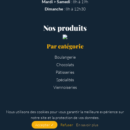
Mardi > Samedi
: 8h à 19h
Dimanche
: 8h à 12h30
Nos produits
Par catégorie
Boulangerie
Chocolats
Pâtisseries
Spécialités
Viennoiseries
Nous utilisons des cookies pour vous garantir la meilleure expérience sur
notre site et la protection de vos données.
© Maison Fortin
2026 -
Mentions Légales
- Made by
Brumisphère
.
Accepter ✓
Refuser
En savoir plus