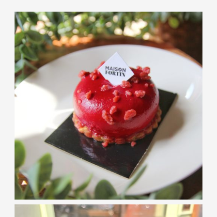
PÂTISSERIES
Entremet vanille
fraise