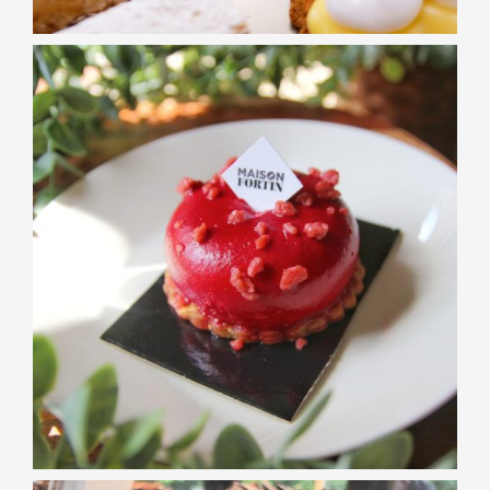
PÂTISSERIES
Entremet vanille
fraise