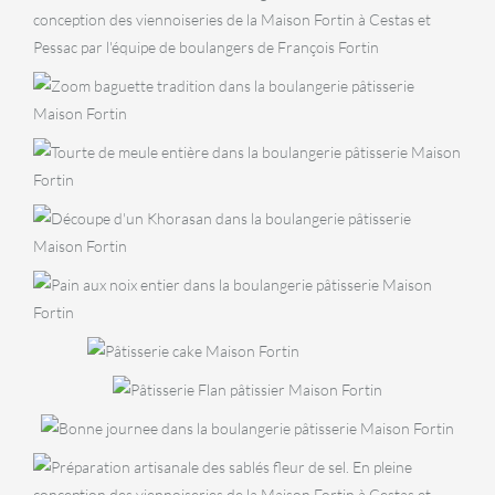
Kouign Amann
BOULANGERIE
Baguette
Tradition
BOULANGERIE
Tourte de meule
BOULANGERIE
Khorasan
BOULANGERIE
PÂTISSERI
Pain aux noix
Ta
,
GOÛTER
SPÉCIALITÉS
PÂTISSERIES
au
Cake
Flan
fra
GOÛTER
pâtissier
Bonne journée
BISCUITERIE
Sablés fleur de