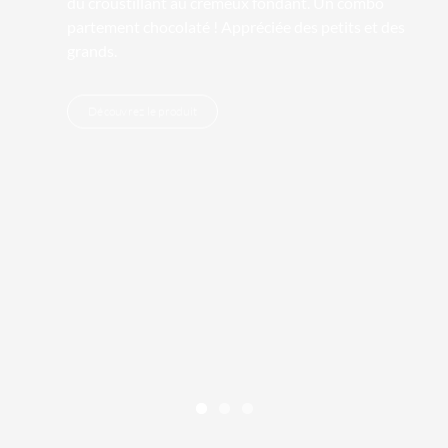
du croustillant au crémeux fondant. Un combo
partement chocolaté ! Appréciée des petits et des
grands.
Découvrez le produit