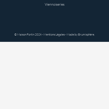
Viennoiseries
© Maison Fortin
2026 -
Mentions Légales
- Made by
Brumisphère
.