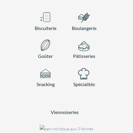
Biscuiterie
Boulangerie
Goûter
Pâtisseries
Snacking
Spécialités
Viennoiseries
BOULANGERIE
Pain
BOULANGERIE