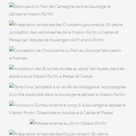
Nordique
Pain de
Campagne
VIENNOISERIES
Croissants
VIENNOISERIES
Chocolatine
VIENNOISERIES
Brioche au poids
PÂTISSERIES
Tarte Nina
GOÛTER
Nounours
PÂTISSERIES
Guimauve
Tarte au
citron
VIENNOISERIES