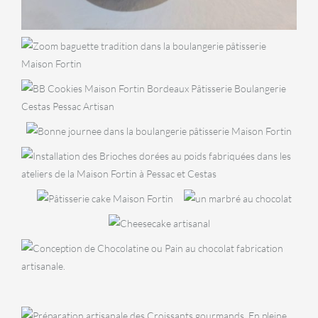
BOULANGERIE
Baguette
Tradition
BISCUITERIE
BB Cookies
GOÛTER
Bonne journée
VIENNOISERIES
Brioche au poids
GOÛTER
,
GOÛTER
SNACKING
Cake
SPÉCIALITÉS
Cafés
Cake
PÂTISSERIES
marbré
Cheesecake
VIENNOISERIES
GOÛTER
Chocolatine
Cookie
caramel
cacahouète
VIENNOISERIES