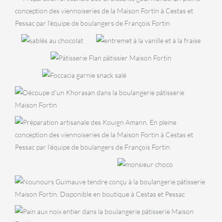
Croissants
PÂTISSERIES
BISCUITERIE
Entremet
Diamants
PÂTISSERIES
vanille
PÂTISSERI
Flan
choco
Fo
fraise
SNACKING
pâtissier
Foccacia
au
BOULANGERIE
cho
Khorasan
VIENNOISERIES
Kouign Amann
BISCUITERIE
PÂTISSERIES
Maxi
Mr
GOÛTER
Cookie
Choco
Nounours
Guimauve
BOULANGERIE
Pain aux noix
BOULANGERIE