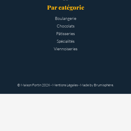
Par catégorie
Boulangerie
Chocolats
Pâtisseries
Spécialités
Viennoiseries
© Maison Fortin
2026 -
Mentions Légales
- Made by
Brumisphère
.