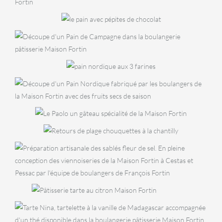
Pain
BOULANGERIE
cacao
Pain de
BOULANGERIE
Campagne
Pain
BOULANGERIE
Nordique
Pain nordique
BOULANGERIE
aux fruits
PÂTISSERIES
PÂT
Pain
PÂTISSERIES
Paolo
Retour de
viennois
plage
BISCUITERIE
Sablés fleur de
PÂTISS
sel
PÂTISSERIES
Ta
Tarte au
a
citron
PÂTISSERIES
PÂTISSERIES
fr
Tarte Nina
Tarte