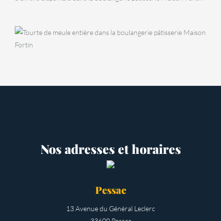
Nina
BOULANGERIE
passion
Tourte de meule
Nos adresses et horaires
Pessac
13 Avenue du Général Leclerc
33600 Pessac