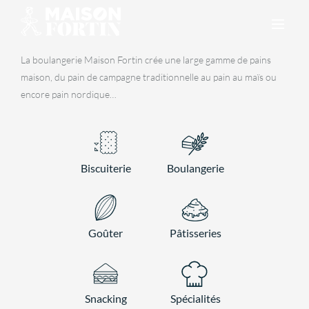
Skip
to
content
La boulangerie Maison Fortin crée une large gamme de pains
maison, du pain de campagne traditionnelle au pain au maïs ou
encore pain nordique…
Biscuiterie
Boulangerie
Goûter
Pâtisseries
Snacking
Spécialités